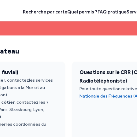
Recherche par carte
Quel permis ?
FAQ pratique
Serv
 bateau
fluvial)
Questions sur le CRR (C
ier
, contactezles services
Radiotéléphoniste)
égations à la Mer et au
Pour toute question relativ
ront.
Nationale des Fréquences (
 côtier
, contactez les 7
aris, Strasbourg, Lyon,
t.
her les coordonnées du