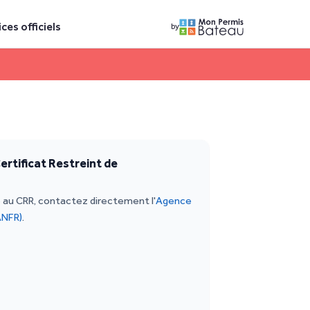
ices officiels
by
ertificat Restreint de
e au CRR, contactez directement l'
Agence
ANFR)
.