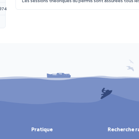
Les sessions théoriques du permis sont assurées tous les
974
Pratique
Recherche r