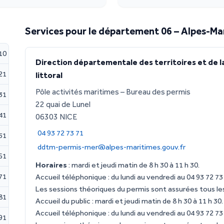
Services pour le département 06 – Alpes-Ma
10
Direction départementale des territoires et de l
21
littoral
Pôle activités maritimes – Bureau des permis
31
22 quai de Lunel
41
06303 NICE
04 93 72 73 71
51
ddtm-permis-mer@alpes-maritimes.gouv.fr
61
Horaires
: mardi et jeudi matin de 8 h 30 à 11 h 30.
71
Accueil téléphonique : du lundi au vendredi au 04 93 72 73
Les sessions théoriques du permis sont assurées tous les
81
Accueil du public : mardi et jeudi matin de 8 h 30 à 11 h 30.
Accueil téléphonique : du lundi au vendredi au 04 93 72 73
91