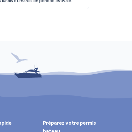
 lundis et mardis en période estivale.
apide
Préparez votre permis
bateau