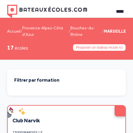
Provence-Alpes-Côte
Bouches-du-
Accueil
/
/
/
MARSEILLE
d'Azur
Rhône
17
écoles
Proposer un bateau-école ici
Filtrer par formation
Club Narvik
13000 MARSEILLE