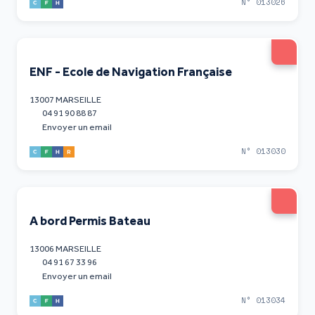
N° 013026
ENF - Ecole de Navigation Française
13007 MARSEILLE
04 91 90 88 87
Envoyer un email
N° 013030
A bord Permis Bateau
13006 MARSEILLE
04 91 67 33 96
Envoyer un email
N° 013034