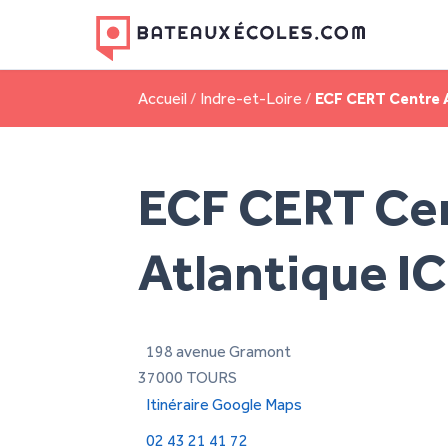
Accueil
/
Indre-et-Loire
/
ECF CERT Centre A
ECF CERT Ce
Atlantique I
198 avenue Gramont
37000 TOURS
Itinéraire Google Maps
02 43 21 41 72