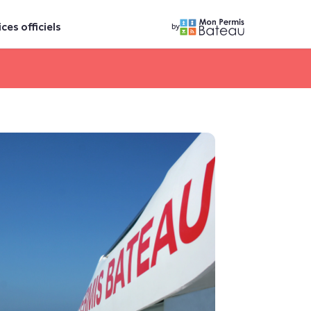
ices officiels
by