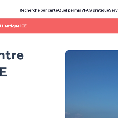
Recherche par carte
Quel permis ?
FAQ pratique
Serv
tlantique ICE
ntre
CE