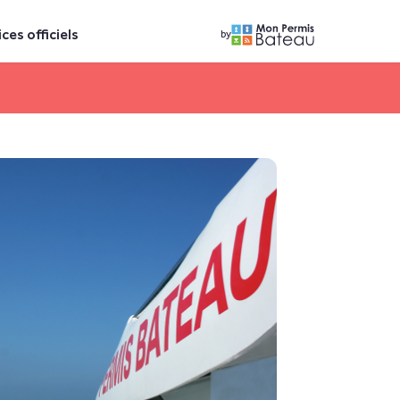
ices officiels
by